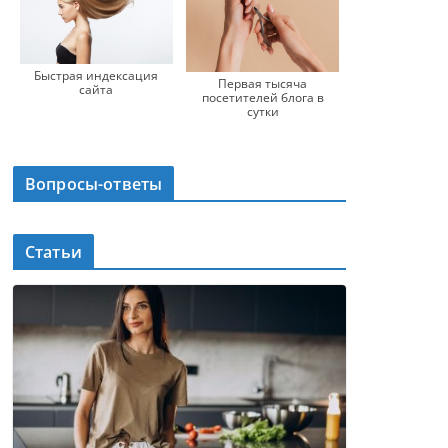
Быстрая индексация
Первая тысяча
сайта
посетителей блога в
сутки
Вопросы-ответы
Статьи