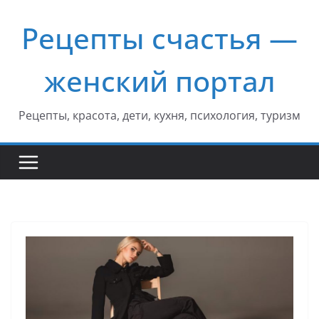
Перейти
Рецепты счастья —
к
содержимому
женский портал
Рецепты, красота, дети, кухня, психология, туризм