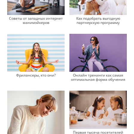
Как подобрать выгодную
Советы от западных интернет
партнерскую программу
манимэйкеров
Онлайн тренинги как самая
Фрилансеры, кто они?
оптимальная форма обучения
Первая тысяча посетителей