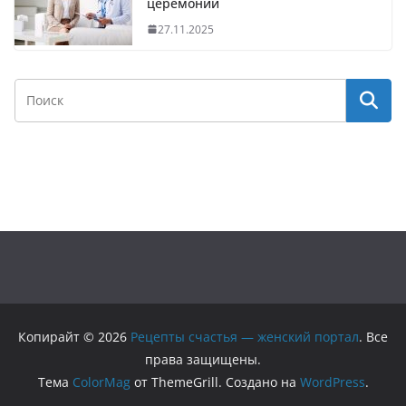
церемонии
27.11.2025
Копирайт © 2026
Рецепты счастья — женский портал
. Все
права защищены.
Тема
ColorMag
от ThemeGrill. Создано на
WordPress
.