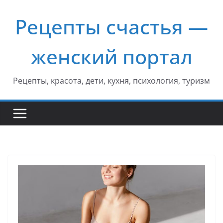
Перейти
Рецепты счастья —
к
содержимому
женский портал
Рецепты, красота, дети, кухня, психология, туризм