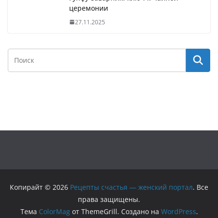
церемонии
27.11.2025
Копирайт © 2026
Рецепты счастья — женский портал
. Все
права защищены.
Тема
ColorMag
от ThemeGrill. Создано на
WordPress
.