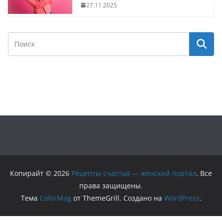
27.11.2025
Копирайт © 2026
Рецепты счастья — женский портал
. Все
права защищены.
Тема
ColorMag
от ThemeGrill. Создано на
WordPress
.