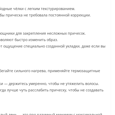
бодные чёлки с легким текстурированием.
бы прическа не требовала постоянной коррекции.
ощники для закрепления несложных причесок.
воляют быстро изменить образ.
 ощущение специально созданной укладки, даже если вы
бегайте сильного нагрева, применяйте термозащитные
ки — держитесь умеренно, чтобы не утяжелить волосы.
да лучше чуть расслабить прическу, чтобы не создавать
каждый день — это про разумный минимум с максимальной