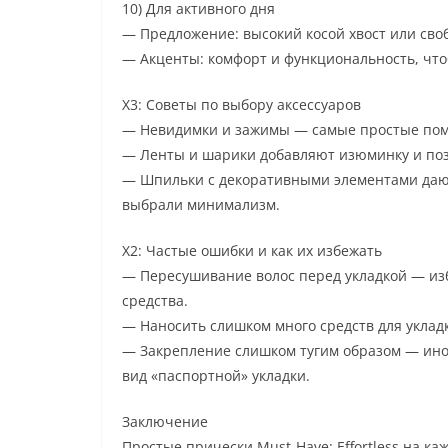
10) Для активного дня
— Предложение: высокий косой хвост или сво
— Акценты: комфорт и функциональность, что
Х3: Советы по выбору аксессуаров
— Невидимки и зажимы — самые простые пом
— Ленты и шарики добавляют изюминку и поз
— Шпильки с декоративными элементами дают
выбрали минимализм.
Х2: Частые ошибки и как их избежать
— Пересушивание волос перед укладкой — из
средства.
— Наносить слишком много средств для уклад
— Закрепление слишком тугим образом — иног
вид «паспортной» укладки.
Заключение
Простые прически Must-Have: Effortless на 