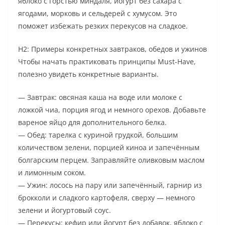
яблоко с горстью миндаля, йогурт без сахара с
ягодами, морковь и сельдерей с хумусом. Это
поможет избежать резких перекусов на сладкое.
H2: Примеры конкретных завтраков, обедов и ужинов
Чтобы начать практиковать принципы Must-Have,
полезно увидеть конкретные варианты.
— Завтрак: овсяная каша на воде или молоке с
ложкой чиа, порция ягод и немного орехов. Добавьте
вареное яйцо для дополнительного белка.
— Обед: тарелка с куриной грудкой, большим
количеством зелени, порцией киноа и запечённым
болгарским перцем. Заправляйте оливковым маслом
и лимонным соком.
— Ужин: лосось на пару или запечённый, гарнир из
брокколи и сладкого картофеля, сверху — немного
зелени и йогуртовый соус.
— Перекусы: кефир или йогурт без добавок, яблоко с