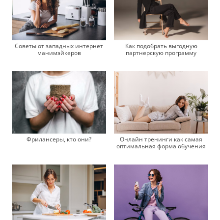
Советы от западных интернет
Как подобрать выгодную
манимэйкеров
партнерскую программу
Фрилансеры, кто они?
Онлайн тренинги как самая
оптимальная форма обучения