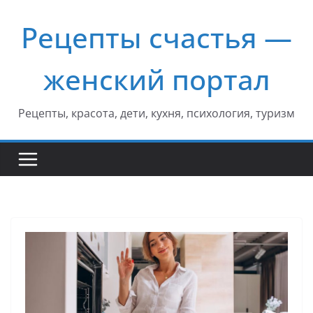
Перейти
Рецепты счастья —
к
содержимому
женский портал
Рецепты, красота, дети, кухня, психология, туризм