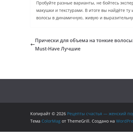
Пробуйте разные варианты, не бойтесь эксп
макушки и текстурами. В итоге вы найдёте т
волосы в динамичную, живую и выразительну
Прически для объема на тонкие волосы
Must-Have Лучшие
Копирайт © 2026
Рецепты счастья — женский по
Тема
ColorMag
от ThemeGrill. Создано на
WordPre