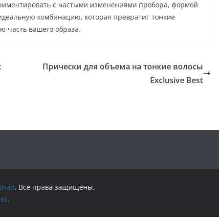
ериментировать с частыми изменениями пробора, формой
у идеальную комбинацию, которая превратит тонкие
ю часть вашего образа.
:
Прически для объема на тонкие волосы
Exclusive Best
ртал
. Все права защищены.
ss
.