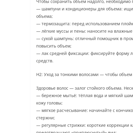
Чтобы сохранить объем надолго, необходимо 
— шампуни и кондиционеры для объема: ищит
объема;
— термозащита: перед использованием плойк
— лёгкие муссы и пены: наносите на влажные
— сухой шампунь: отличный помощник в пром
повысить объем;
— лак средней фиксации: фиксируйте форму л
средств.
H2: Уход за тонкими волосами — чтобы объем
Здоровье волос — залог стойкого объема. Неск
— бережное мытьё: тёплая вода и мягкий шам
кожу головы;
— мягкое расчесывание: начинайте с кончико
стержни;
— регулярные стрижки: короткие коррекции к
предотвращают «приплюснутый» вид;