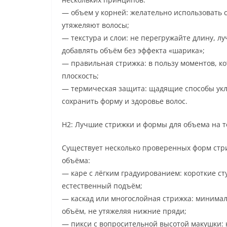
— объем у корней: желательно использовать 
утяжеляют волосы;
— текстура и слои: не перегружайте длину, л
добавлять объём без эффекта «шарика»;
— правильная стрижка: в пользу моментов, ко
плоскость;
— термическая защита: щадящие способы укл
сохранить форму и здоровье волос.
H2: Лучшие стрижки и формы для объема на т
Существует несколько проверенных форм стри
объёма:
— каре с лёгким градуированием: короткие ст
естественный подъём;
— каскад или многослойная стрижка: минимал
объём, не утяжеляя нижние пряди;
— пикси с вопросительной высотой макушки: 