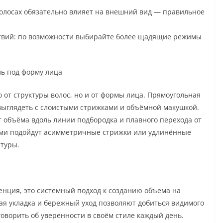
волосах обязательно влияет на внешний вид — правильное
твий: по возможности выбирайте более щадящие режимы
ль под форму лица
 от структуры волос, но и от формы лица. Прямоугольная
ыглядеть с слоистыми стрижками и объёмной макушкой.
т объёма вдоль линии подбородка и плавного перехода от
ами подойдут асимметричные стрижки или удлинённые
нтуры.
денция, это системный подход к созданию объема на
ная укладка и бережный уход позволяют добиться видимого
говорить об уверенности в своём стиле каждый день.