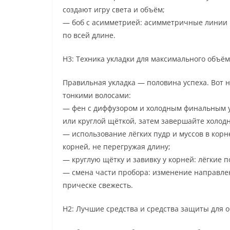
создают игру света и объём;
— боб с асимметрией: асимметричные линии 
по всей длине.
H3: Техника укладки для максимального объё
Правильная укладка — половина успеха. Вот 
тонкими волосами:
— фен с диффузором и холодным финальным у
или круглой щёткой, затем завершайте холод
— использование лёгких пудр и муссов в корн
корней, не перегружая длину;
— круглую щётку и завивку у корней: лёгкие 
— смена части пробора: изменение направле
прическе свежесть.
H2: Лучшие средства и средства защиты для 