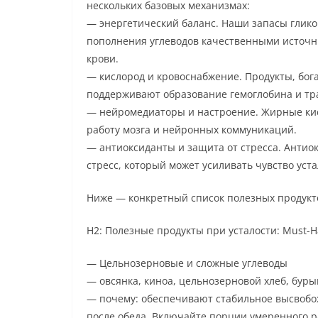
нескольких базовых механизмах:
— энергетический баланс. Наши запасы глико
пополнения углеводов качественными источн
крови.
— кислород и кровоснабжение. Продукты, бог
поддерживают образование гемоглобина и тра
— нейромедиаторы и настроение. Жирные кис
работу мозга и нейронных коммуникаций.
— антиоксиданты и защита от стресса. Антио
стресс, который может усиливать чувство уста
Ниже — конкретный список полезных продукт
H2: Полезные продукты при усталости: Must-H
— Цельнозерновые и сложные углеводы
— овсянка, киноа, цельнозерновой хлеб, буры
— почему: обеспечивают стабильное высвобо
после обеда. Включайте порции умеренного р