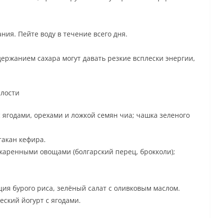
ния. Пейте воду в течение всего дня.
держанием сахара могут давать резкие всплески энергии,
алости
с ягодами, орехами и ложкой семян чиа; чашка зеленого
такан кефира.
бжаренными овощами (болгарский перец, брокколи);
ия бурого риса, зелёный салат с оливковым маслом.
еский йогурт с ягодами.