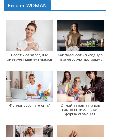
Бизнес WOMAN
Советы от западных
Как подобрать выгодную
интернет манимэйкеров
партнерскую программу
Фрилансеры, кто они?
Онлайн тренинги как
самая оптимальная
форма обучения