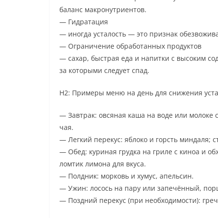
баланс макронутриентов.
— Гидратация
— иногда усталость — это признак обезвожива
— Ограничение обработанных продуктов
— сахар, быстрая еда и напитки с высоким со
за которыми следует спад.
H2: Примеры меню на день для снижения уст
— Завтрак: овсяная каша на воде или молоке 
чая.
— Легкий перекус: яблоко и горсть миндаля; с
— Обед: куриная грудка на гриле с киноа и о
ломтик лимона для вкуса.
— Полдник: морковь и хумус, апельсин.
— Ужин: лосось на пару или запечённый, порц
— Поздний перекус (при необходимости): греч