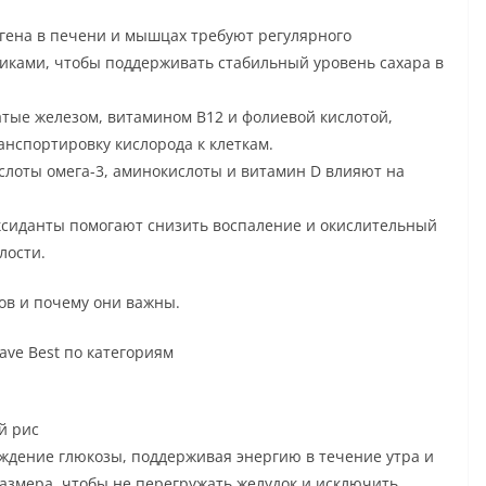
гена в печени и мышцах требуют регулярного
иками, чтобы поддерживать стабильный уровень сахара в
атые железом, витамином B12 и фолиевой кислотой,
нспортировку кислорода к клеткам.
лоты омега-3, аминокислоты и витамин D влияют на
ксиданты помогают снизить воспаление и окислительный
лости.
ов и почему они важны.
ave Best по категориям
й рис
ждение глюкозы, поддерживая энергию в течение утра и
азмера, чтобы не перегружать желудок и исключить