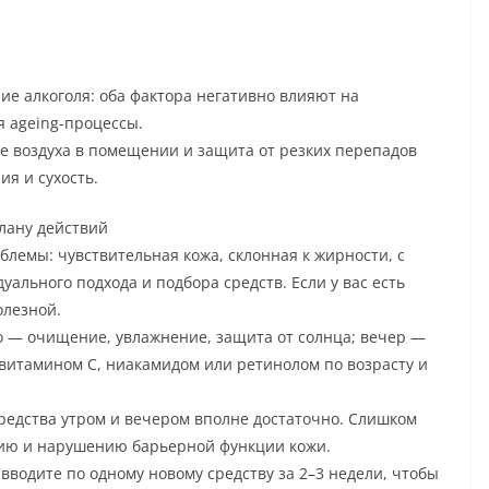
ие алкоголя: оба фактора негативно влияют на
 ageing-процессы.
 воздуха в помещении и защита от резких перепадов
я и сухость.
плану действий
лемы: чувствительная кожа, склонная к жирности, с
ального подхода и подбора средств. Если у вас есть
олезной.
о — очищение, увлажнение, защита от солнца; вечер —
витамином C, ниакамидом или ретинолом по возрасту и
средства утром и вечером вполне достаточно. Слишком
нию и нарушению барьерной функции кожи.
вводите по одному новому средству за 2–3 недели, чтобы