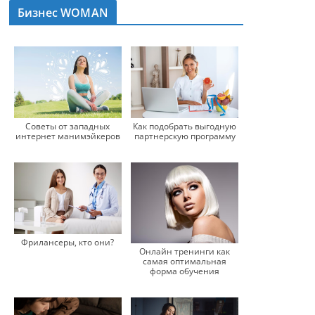
Бизнес WOMAN
Как подобрать выгодную
Советы от западных
партнерскую программу
интернет манимэйкеров
Фрилансеры, кто они?
Онлайн тренинги как
самая оптимальная
форма обучения