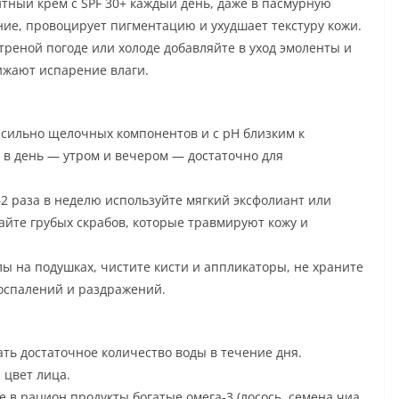
тный крем с SPF 30+ каждый день, даже в пасмурную
ние, провоцирует пигментацию и ухудшает текстуру кожи.
треной погоде или холоде добавляйте в уход эмоленты и
ижают испарение влаги.
 сильно щелочных компонентов и с pH близким к
а в день — утром и вечером — достаточно для
 раза в неделю используйте мягкий эксфолиант или
айте грубых скрабов, которые травмируют кожу и
ы на подушках, чистите кисти и аппликаторы, не храните
воспалений и раздражений.
ть достаточное количество воды в течение дня.
 цвет лица.
в рацион продукты богатые омега-3 (лосось, семена чиа,