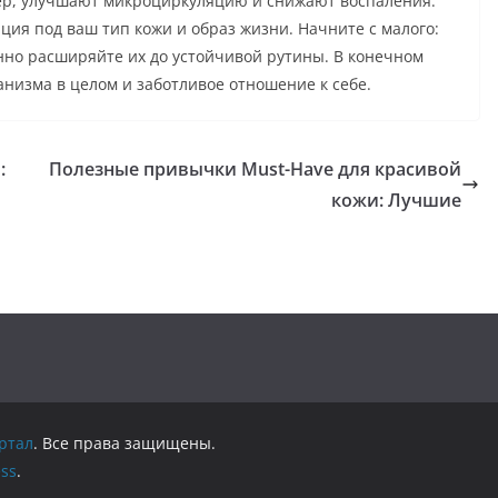
р, улучшают микроциркуляцию и снижают воспаления.
ция под ваш тип кожи и образ жизни. Начните с малого:
енно расширяйте их до устойчивой рутины. В конечном
анизма в целом и заботливое отношение к себе.
:
Полезные привычки Must-Have для красивой
кожи: Лучшие
ртал
. Все права защищены.
ss
.