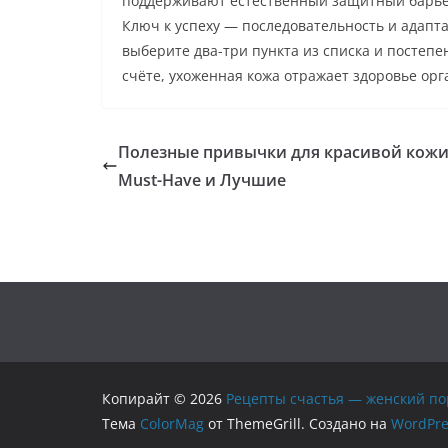
поддерживают естественный защитный барье
Ключ к успеху — последовательность и адапта
выберите два-три пункта из списка и постеп
счёте, ухоженная кожа отражает здоровье орг
Полезные привычки для красивой кожи
Must-Have и Лучшие
Копирайт © 2026
Рецепты счастья — женский по
Тема
ColorMag
от ThemeGrill. Создано на
WordPre