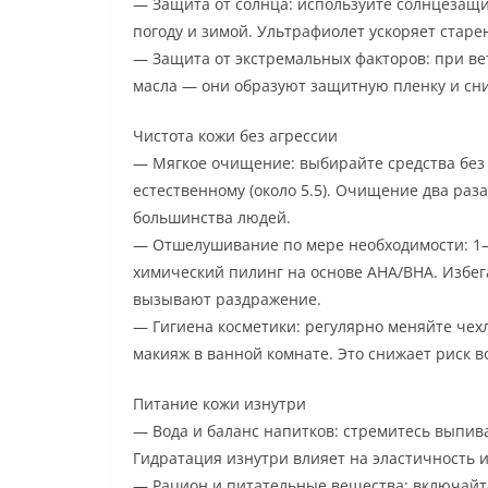
— Защита от солнца: используйте солнцезащи
погоду и зимой. Ультрафиолет ускоряет старе
— Защита от экстремальных факторов: при ве
масла — они образуют защитную пленку и сн
Чистота кожи без агрессии
— Мягкое очищение: выбирайте средства без
естественному (около 5.5). Очищение два раз
большинства людей.
— Отшелушивание по мере необходимости: 1–2
химический пилинг на основе AHA/BHA. Избег
вызывают раздражение.
— Гигиена косметики: регулярно меняйте чехл
макияж в ванной комнате. Это снижает риск 
Питание кожи изнутри
— Вода и баланс напитков: стремитесь выпива
Гидратация изнутри влияет на эластичность и
— Рацион и питательные вещества: включайте 