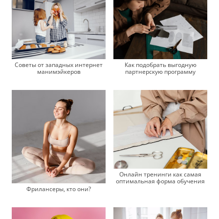
Советы от западных интернет
Как подобрать выгодную
манимэйкеров
партнерскую программу
Онлайн тренинги как самая
оптимальная форма обучения
Фрилансеры, кто они?