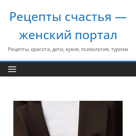
Перейти
Рецепты счастья —
к
содержимому
женский портал
Рецепты, красота, дети, кухня, психология, туризм