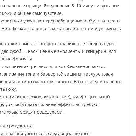
оскопальные прыщи. Ежедневные 5–10 минут медитации
 кожи и общее самочувствие.
тренировки улучшают кровообращение и обмен веществ,
ть. Не забывайте очищать кожу после занятий и увлажнять
ипа кожи помогает выбрать правильные средства: для
; для сухой — насыщенные эмолиенты и глицерин; для
енные формулы.
компонентах: ретинол для возобновления клеток
ыравнивания тона и барьерной защиты, гиалуроновая
тления и антиоксидантной защиты. Важно внедрять новые
ть кожу.
нги (механические, химические), миофасциальный
едуры могут дать сильный эффект, но требуют
ика ухода между процедурами.
вого результата
и, полезно учитывать следующие нюансы.