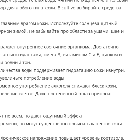
р для любого типа кожи. В cultivo выбирайте средства
я главным врагом кожи. Используйте солнцезащитный
урной зимой. Не забывайте про области за ушами, шее и
тражает внутреннее состояние организма. Достаточно
е антиоксидантами, омега-3, витамином C и E, цинком и
 и ровный тон.
оличества воды поддерживает гидратацию кожи изнутри.
 увеличьте потребление воды.
змерное употребление алкоголя снижают блеск кожи,
вление клеток. Даже постепенный отказ приносит
ят не всем, но дают ощутимый эффект
времени, но могут существенно повысить качество кожи.
. Хроническое напряжение повышает уровень кортизола,