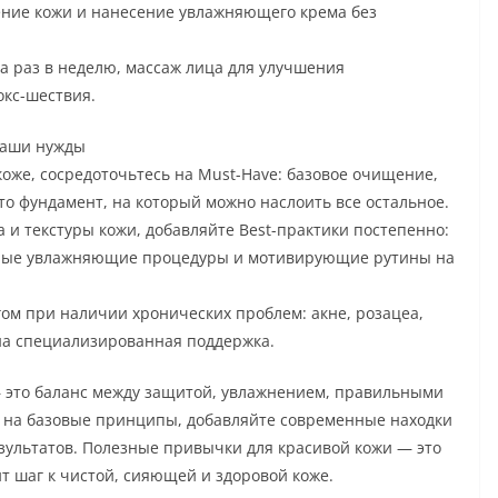
ние кожи и нанесение увлажняющего крема без
а раз в неделю, массаж лица для улучшения
окс-шествия.
 ваши нужды
коже, сосредоточьтесь на Must-Have: базовое очищение,
то фундамент, на который можно наслоить все остальное.
 и текстуры кожи, добавляйте Best-практики постепенно:
рные увлажняющие процедуры и мотивирующие рутины на
гом при наличии хронических проблем: акне, розацеа,
на специализированная поддержка.
— это баланс между защитой, увлажнением, правильными
 на базовые принципы, добавляйте современные находки
зультатов. Полезные привычки для красивой кожи — это
т шаг к чистой, сияющей и здоровой коже.