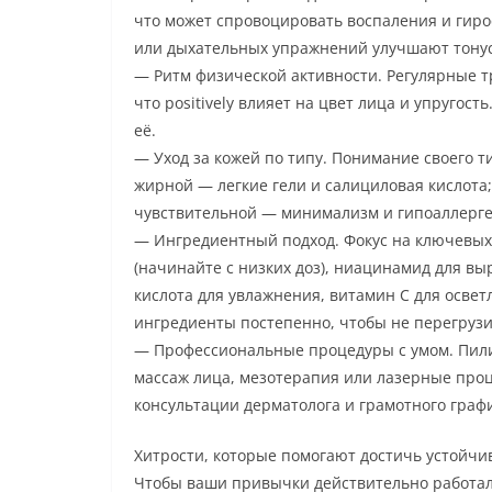
что может спровоцировать воспаления и гир
или дыхательных упражнений улучшают тонус
— Ритм физической активности. Регулярные 
что positively влияет на цвет лица и упругос
её.
— Уход за кожей по типу. Понимание своего т
жирной — легкие гели и салициловая кислота
чувствительной — минимализм и гипоаллерг
— Ингредиентный подход. Фокус на ключевых 
(начинайте с низких доз), ниацинамид для в
кислота для увлажнения, витамин С для осве
ингредиенты постепенно, чтобы не перегрузи
— Профессиональные процедуры с умом. Пили
массаж лица, мезотерапия или лазерные проц
консультации дерматолога и грамотного граф
Хитрости, которые помогают достичь устойчи
Чтобы ваши привычки действительно работал