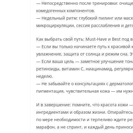
— Непосредственно после тренировки: очище
комедогенных компонентов.
— Недельный ритм: глубокий пилинг или маск
микроциркуляции, сессия расслабления и дет
Как выбрать свой путь: Must-Have и Best под
— Если вы только начинаете путь к красивой 
увлажнение, защита от солнца и режим сна. Э
— Если ваша цель — заметное улучшение тона
ретиноиды, витамин C, ниацинамид, регуля
неделю.
— Не забывайте о консультациях с дерматоло
пигментация, чувствительная кожа — им нуж
И в завершение: помните, что красота кожи 
ингредиентами и образом жизни. Опирайтесь
по мере необходимости и терпеливо ждите ре
марафон, а не спринт, и каждый день приноси