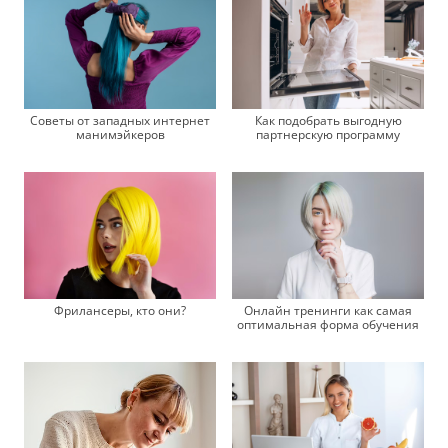
Советы от западных интернет
Как подобрать выгодную
манимэйкеров
партнерскую программу
Фрилансеры, кто они?
Онлайн тренинги как самая
оптимальная форма обучения