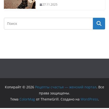
27.11.2025
Копирайт © 2026
Рецепты счастья — женский портал
. Все
права защищены.
Тема
ColorMag
от ThemeGrill. Создано на
WordPress
.