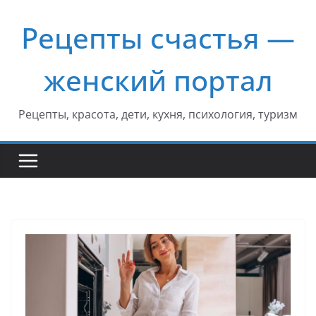
Перейти
Рецепты счастья —
к
содержимому
женский портал
Рецепты, красота, дети, кухня, психология, туризм