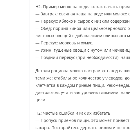
H2: Пример меню на неделю: как начать прям
— Завтрак: овсяная каша на воде или молоке с
— Перекус: яблоко и сырок с низким содержан
— Обед: порция киноа или цельнозернового ри
листовых овощей с добавлением оливкового ма
— Перекус: морковь и хумус.
— Ужин: тушеные овощи с нутом или чечевиц
— Поздний перекус (при необходимости): чаш
Детали рациона можно настраивать под ваши
теми же: стабильное количество углеводов, д
клетчатка в каждом приеме пищи. Рекоменда
диетологом, учитывая уровень гликемии, на
цели.
H2: Частые ошибки и как их избегать
— Пропуск приемов пищи. Это может привести
сахара. Постарайтесь держать режим и не про