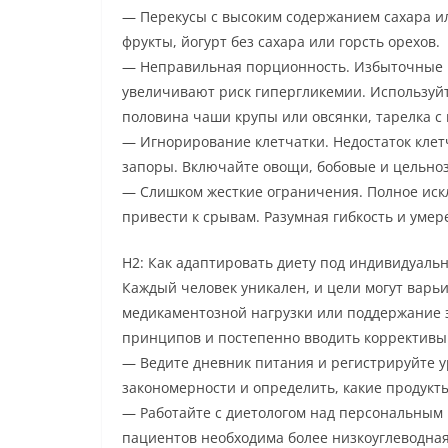
— Перекусы с высоким содержанием сахара ил
фрукты, йогурт без сахара или горсть орехов.
— Неправильная порционность. Избыточные п
увеличивают риск гипергликемии. Используйт
половина чаши крупы или овсянки, тарелка с
— Игнорирование клетчатки. Недостаток клет
запоры. Включайте овощи, бобовые и цельно
— Слишком жесткие ограничения. Полное ис
привести к срывам. Разумная гибкость и уме
H2: Как адаптировать диету под индивидуаль
Каждый человек уникален, и цели могут варь
медикаментозной нагрузки или поддержание э
принципов и постепенно вводить коррективы
— Ведите дневник питания и регистрируйте у
закономерности и определить, какие продукт
— Работайте с диетологом над персональным
пациентов необходима более низкоуглеводная