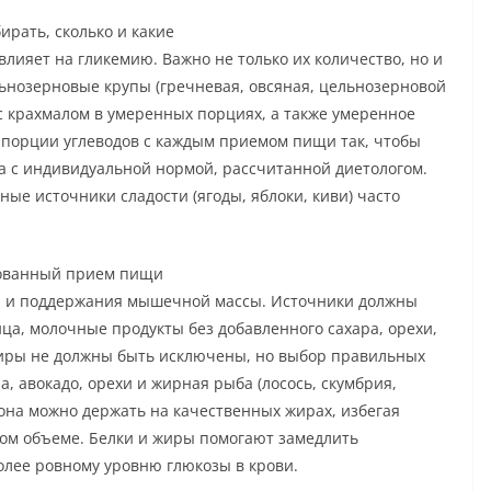
ирать, сколько и какие
лияет на гликемию. Важно не только их количество, но и
льнозерновые крупы (гречневая, овсяная, цельнозерновой
и с крахмалом в умеренных порциях, а также умеренное
 порции углеводов с каждым приемом пищи так, чтобы
а с индивидуальной нормой, рассчитанной диетологом.
ые источники сладости (ягоды, яблоки, киви) часто
рованный прием пищи
й и поддержания мышечной массы. Источники должны
ца, молочные продукты без добавленного сахара, орехи,
Жиры не должны быть исключены, но выбор правильных
, авокадо, орехи и жирная рыба (лосось, скумбрия,
иона можно держать на качественных жирах, избегая
ом объеме. Белки и жиры помогают замедлить
олее ровному уровню глюкозы в крови.