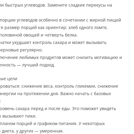
и быстрых углеводов. Замените сладкие перекусы на
орции углеводов особенно в сочетании с жирной пищей
е размер порций как ориентир: хлеб одного ломтя,
 половиной овощей и четверть белка.
чатки ухудшает контроль сахара и может вызывать
зерновые регулярно.
ключение любимых продуктов может снизить мотивацию и
ренность — лучший подход.
ные цели
ироваться: снижение веса, контроль гликемии, снижение
нергии на протяжении дня. Важно начать с базовых
:
ровень сахара перед и после еды. Это поможет увидеть
ы вызывают пики.
 планом порций и графиком питания. У некоторых
 диета, у других — умеренная.