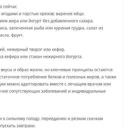
о сейчас
 ягодами и горстью орехов; вареное яйцо.
ием жира или йогурт без добавленного сахара.
са, запеченная рыба или куриная грудка, салат из
сла, фрукт.
ей, нежирный творог или кефир.
ка кефира или стакан нежирного йогурта.
 вкусы и образ жизни, но ключевые принципы остаются
остаточное потребление белков и полезных жиров, а также
ции можно адаптировать вместе с лечащим врачом или
личие сопутствующих заболеваний и индивидуальные
 к сильному голоду, перееданию и резким скачкам
пускать завтраки.