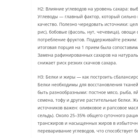
H2: Влияние углеводов на уровень сахара: выб
Углеводы — главный фактор, который сильно в
качество. Полезно чередовать источники: це
рис), бобовые (фасоль, нут, чечевица), овощ
потребление фруктов. Поддерживайте режим:
итоговая порция на 1 прием была сопоставим
Замена рафинированных сахаров на натуральн
снижает риск резких скачков сахара.
H3: Белки и жиры — как построить сбаланси
Белки необходимы для восстановления ткане
быть разнообразными: постное мясо, рыба, яй
семена, тофу и другие растительные белки. 
источников важен: оливковое и рапсовое масла
сельдь). Около 25–35% общего суточного рац
трансжиров и насыщенных жиров в избыточн
переваривание углеводов, что способствует б