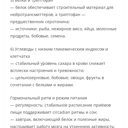
5) Белки и трептофан
— белок обеспечивает строительный материал для
нейротрансмиттеров, а триптофан —
предшественник серотонина;
— источники: рыба, нежирное мясо, яйца, молочные
продукты, бобовые, семена.
6) Углеводы с низким гликемическим индексом и
клетчатка
— стабильный уровень сахара в крови снижает
всплески настроения и тревожности;
— цельнозерновые, бобовые, овощи, фрукты в
сочетании с белками и жирами.
Гормональный ритм и режим питания
— регулярность: стабильное расписание приёмов
пищи поддерживает circadian ритмы и сон;
— завтрак, включающий белок и полезные жиры,
настраивает работу мозга на утреннюю активность;