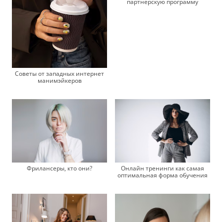
партнерскую программу
Советы от западных интернет
манимэйкеров
Фрилансеры, кто они?
Онлайн тренинги как самая
оптимальная форма обучения