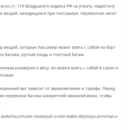
асно ст. 119 Воздушного кодекса РФ за утрату, недостачу
кже вещей, находящихся при пассажире, перевозчик несет
ор вещей, которые пассажир может взять с собой на борт
па багажа: ручная кладь и платный багаж.
енным размерам и весу, ее можно взять с собой в салон и
тсеках.
решенный вес зависит от авиакомпании и тарифа. Перед
ми перевозки багажа конкретной авиакомпании, чтобы
.
1/peterburzhcam-rasskazali-o-tom-kakie-dejstviya-prinimat-v-