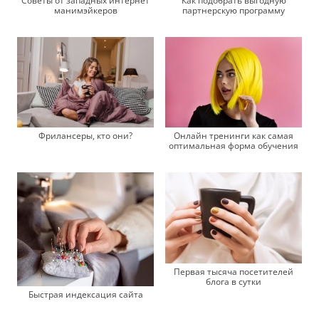
Советы от западных интернет
Как подобрать выгодную
манимэйкеров
партнерскую программу
Фрилансеры, кто они?
Онлайн тренинги как самая
оптимальная форма обучения
Первая тысяча посетителей
блога в сутки
Быстрая индексация сайта