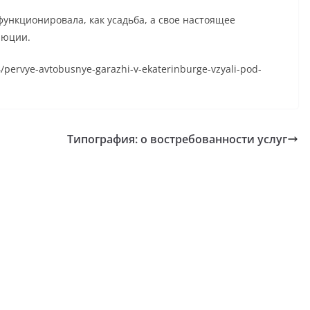
ункционировала, как усадьба, а свое настоящее
люции.
4/pervye-avtobusnye-garazhi-v-ekaterinburge-vzyali-pod-
Типография: о востребованности услуг