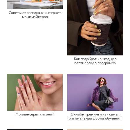
Советы от западных интернет
манимэйкеров
Как подобрать выгодную
партнерскую программу
Фрилансеры, кто они?
Онлайн тренинги как самая
оптимальная форма обучения