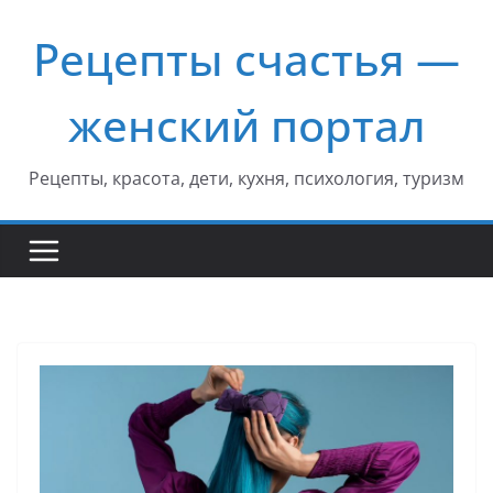
Перейти
Рецепты счастья —
к
содержимому
женский портал
Рецепты, красота, дети, кухня, психология, туризм