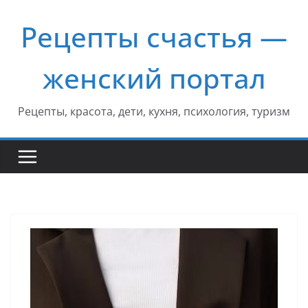
Перейти
Рецепты счастья —
к
содержимому
женский портал
Рецепты, красота, дети, кухня, психология, туризм