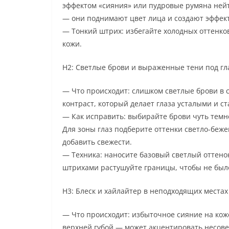
эффектом «сияния» или пудровые румяна нейт
— они поднимают цвет лица и создают эффект
— Тонкий штрих: избегайте холодных оттенков
кожи.
H2: Светлые брови и выраженные тени под гл
— Что происходит: слишком светлые брови в с
контраст, который делает глаза усталыми и ст
— Как исправить: выбирайте брови чуть темне
Для зоны глаз подберите оттенки светло-беже
добавить свежести.
— Техника: наносите базовый светлый оттенок
штрихами растушуйте границы, чтобы не было
H3: Блеск и хайлайтер в неподходящих местах
— Что происходит: избыточное сияние на кож
верхней губой — может акцентировать несове