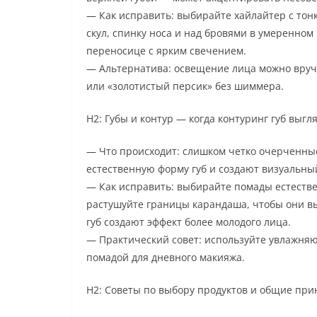
— Как исправить: выбирайте хайлайтер с тон
скул, спинку носа и над бровями в умеренном 
переносице с ярким свечением.
— Альтернатива: освещение лица можно вруч
или «золотистый персик» без шиммера.
H2: Губы и контур — когда контуринг губ выгл
— Что происходит: слишком четко очерченны
естественную форму губ и создают визуальный
— Как исправить: выбирайте помады естествен
растушуйте границы карандаша, чтобы они вы
губ создают эффект более молодого лица.
— Практический совет: используйте увлажняю
помадой для дневного макияжа.
H2: Советы по выбору продуктов и общие пр