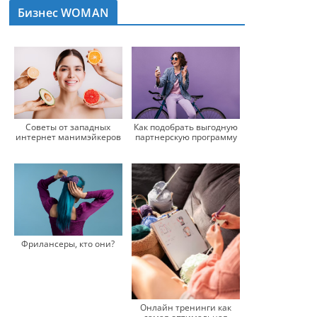
Бизнес WOMAN
Как подобрать выгодную
Советы от западных
партнерскую программу
интернет манимэйкеров
Фрилансеры, кто они?
Онлайн тренинги как