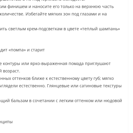
ким финишем и наносите его только на верхнюю часть
количестве. Избегайте мягких зон под глазами и на
ить светлым крем-подсветкам в цвете «теплый шампань»
ядит «помпа» и старит
е контуры или ярко-выраженная помада приглушают
 возраст.
ных оттенков ближе к естественному цвету губ; мягко
глядели естественно. Глянцевые или сатиновые текстуры
щий бальзам в сочетании с легким оттенком или нюдовой
инципы