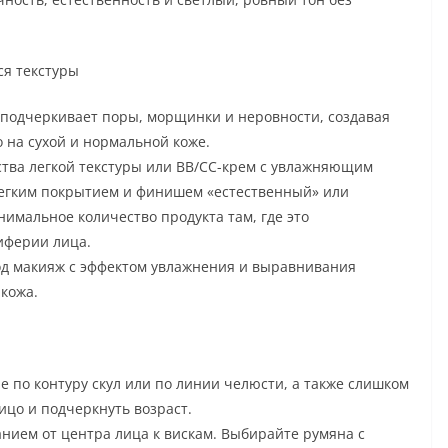
я текстуры
 подчеркивает поры, морщинки и неровности, создавая
о на сухой и нормальной коже.
ства легкой текстуры или BB/CC-крем с увлажняющим
легким покрытием и финишем «естественный» или
мальное количество продукта там, где это
иферии лица.
од макияж с эффектом увлажнения и выравнивания
 кожа.
 по контуру скул или по линии челюсти, а также слишком
ицо и подчеркнуть возраст.
анием от центра лица к вискам. Выбирайте румяна с