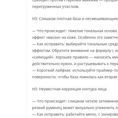
перегруженных участков.
H3: Слишком плотная база и несмешивающиес
— Что происходит: тяжелая тональная основа
эффект «маски» на коже. Особенно это заметн
— Как исправить: выбирайте тональные сред
эффектом. Обратите внимание на формулу с 
«сияющий». Хорошее правило — наносить мини
действительно нужно, и растушевывать к пер
— Короткий лайфхак: используйте праймер п
поверхности, чтобы база ложилась как вторая
H3: Неуместная коррекция контура лица
— Что происходит: слишком четкое затемнение
резкий румянец может визуально утяжелить л
— Как исправить: работайте мягко, с зониров