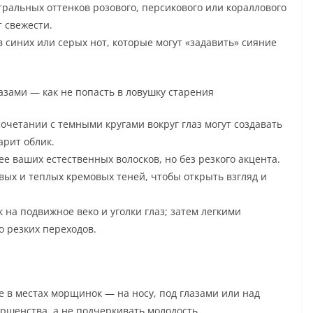
ральных оттенков розового, персикового или кораллового
 свежести.
 синих или серых нот, которые могут «задавить» сияние
азами — как не попасть в ловушку старения
очетании с темными кругами вокруг глаз могут создавать
арит облик.
е ваших естественных волосков, но без резкого акцента.
вых и теплых кремовых теней, чтобы открыть взгляд и
 на подвижное веко и уголки глаз; затем легкими
 резких переходов.
е в местах морщинок — на носу, под глазами или над
ршенства, а не подчеркивать молодость.