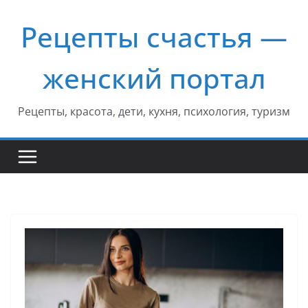
Перейти
Рецепты счастья —
к
содержимому
женский портал
Рецепты, красота, дети, кухня, психология, туризм