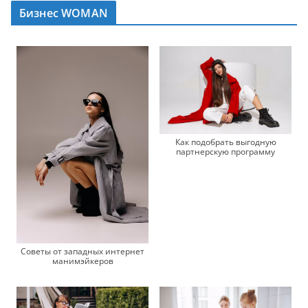
Бизнес WOMAN
Как подобрать выгодную
партнерскую программу
Советы от западных интернет
манимэйкеров