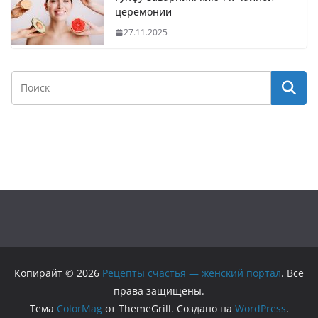
церемонии
27.11.2025
Копирайт © 2026
Рецепты счастья — женский портал
. Все
права защищены.
Тема
ColorMag
от ThemeGrill. Создано на
WordPress
.