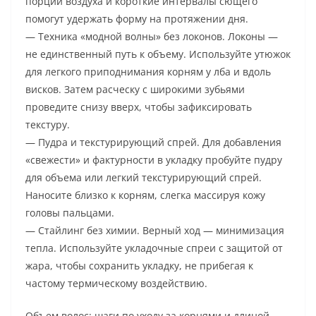
порции воздуха и короткие интервалы сющего
помогут удержать форму на протяжении дня.
— Техника «модной волны» без локонов. Локоны —
не единственный путь к объему. Используйте утюжок
для легкого приподнимания корням у лба и вдоль
висков. Затем расческу с широкими зубьями
проведите снизу вверх, чтобы зафиксировать
текстуру.
— Пудра и текстурирующий спрей. Для добавления
«свежести» и фактурности в укладку пробуйте пудру
для объема или легкий текстурирующий спрей.
Наносите близко к корням, слегка массируя кожу
головы пальцами.
— Стайлинг без химии. Верный ход — минимизация
тепла. Используйте укладочные спреи с защитой от
жара, чтобы сохранить укладку, не прибегая к
частому термическому воздействию.
Объем волос: шаги по уходу за корнями и длиной