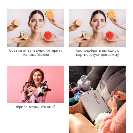
Советы от западных интернет
Как подобрать выгодную
манимэйкеров
партнерскую программу
Фрилансеры, кто они?