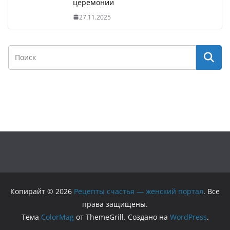
церемонии
27.11.2025
Копирайт © 2026
Рецепты счастья — женский портал
. Все
права защищены.
Тема
ColorMag
от ThemeGrill. Создано на
WordPress
.