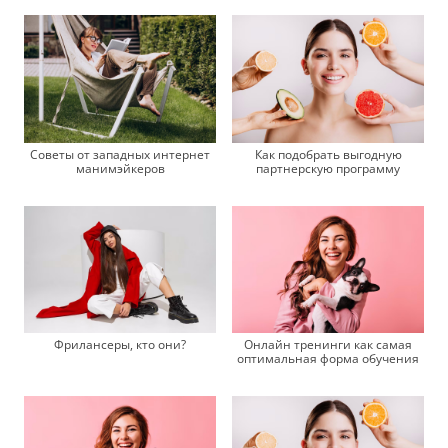
Советы от западных интернет
Как подобрать выгодную
манимэйкеров
партнерскую программу
Фрилансеры, кто они?
Онлайн тренинги как самая
оптимальная форма обучения