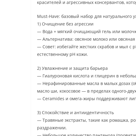
красителей и агрессивных консервантов, кото
Must-Have: базовый набор для натурального у
1) Очищение без агрессии
— Вода + мягкий очищающий гель или молочк
— Альтернатива: овсяное молоко или овсяна
— Совет: избегайте жестких скрабов и мыл с
естественному pH кожи.
2) Увлажнение и защита барьера
— Гиалуроновая кислота и глицерин в неболь
— Нерафинированные масла в малых дозах (об
масло ши, кокосовое — в пределах одного-дву
— Ceramides и омега-жиры поддерживают лип
3) Спокойствие и антиидентичность
— Травяные экстракты, такие как ромашка, р
раздражении.
— Небольшое количество пантенола (провита