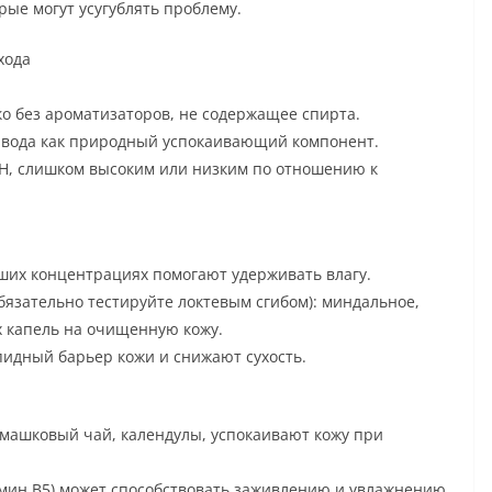
рые могут усугублять проблему.
хода
о без ароматизаторов, не содержащее спирта.
я вода как природный успокаивающий компонент.
 pH, слишком высоким или низким по отношению к
ших концентрациях помогают удерживать влагу.
язательно тестируйте локтевым сгибом): миндальное,
х капель на очищенную кожу.
идный барьер кожи и снижают сухость.
омашковый чай, календулы, успокаивают кожу при
мин B5) может способствовать заживлению и увлажнению.