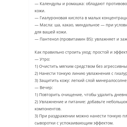
— Календулы и ромашка: обладают противово
кожи.
— Гиалуроновая кислота в малых концентрация
— Масла: ша, какао, миндальное — при услов
для вашей кожи.
— Пантенол (провитамин B5): увлажняет и заж
Как правильно строить уход: простой и эффе
— Утро:
1) Очистить мягким средством без агрессивны
2) Нанести тонкую линию увлажнения с гиалу
3) Защитить кожу: легкий слой минералосолне
— Вечер:
1) Повторить очищение, чтобы удалить дневн
2) Увлажнение и питание: добавьте небольшо
компонентов.
3) При раздражении можно нанести тонкую п
сыворотки с успокаивающим эффектом.