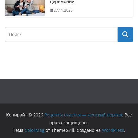
церемонии
27.11.2025
Копирайт © 2026
Рецепты счастья — женский портал
. Все
права защищены.
Тема
ColorMag
от ThemeGrill. Создано на
WordPress
.