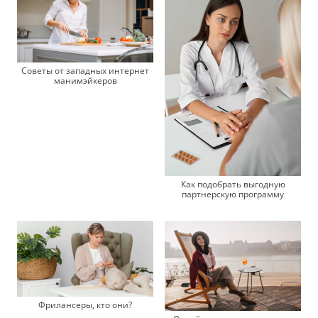
Советы от западных интернет
манимэйкеров
Как подобрать выгодную
партнерскую программу
Фрилансеры, кто они?