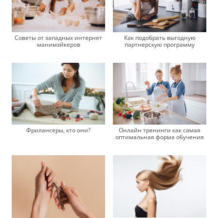
Советы от западных интернет
Как подобрать выгодную
манимэйкеров
партнерскую программу
Фрилансеры, кто они?
Онлайн тренинги как самая
оптимальная форма обучения