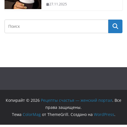
27.11.2025
Копирайт © 2026
Рецепты счастья — женский портал
. Все
права защищены.
Тема
ColorMag
от ThemeGrill. Создано на
WordPress
.