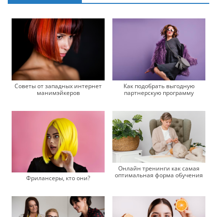
Советы от западных интернет
Как подобрать выгодную
манимэйкеров
партнерскую программу
Онлайн тренинги как самая
оптимальная форма обучения
Фрилансеры, кто они?