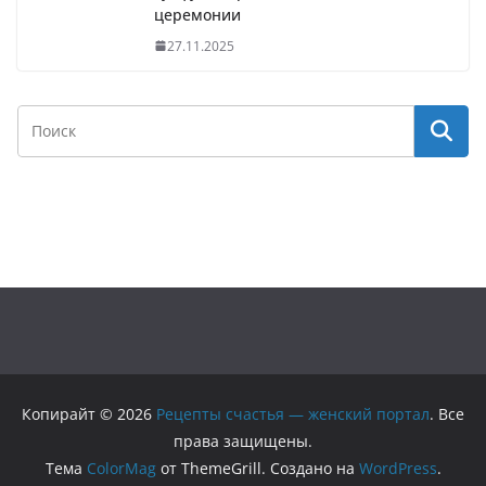
церемонии
27.11.2025
Копирайт © 2026
Рецепты счастья — женский портал
. Все
права защищены.
Тема
ColorMag
от ThemeGrill. Создано на
WordPress
.