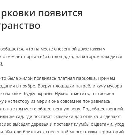
арковки появится
транство
ообщается, что на месте снесенной двухэтажки у
к отмечает портал e1.ru площадка, на котором находится
й.
а-то была жилой появилась платная парковка. Причем
 здания в ноябре. Вокруг площадки нагребли кучу мусора
ю на ключ будку охраны. Нужно отметить, что хозяев
му инспектору из мэрии она совсем не понравилась,
ть на этом месте общественную зону. Под общественной
ли же сад, где поставят скамейки для отдыха и сделают
асиво высадят деревья и поставят клумбы с цветами, уход
и. Жители ближних к снесенной многоэтажки территорий