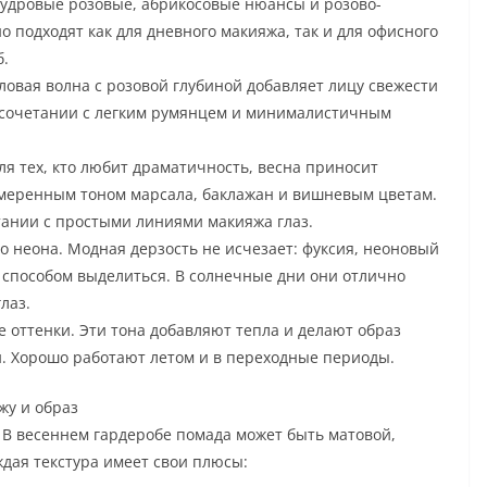
пудровые розовые, абрикосовые нюансы и розово-
 подходят как для дневного макияжа, так и для офисного
б.
ловая волна с розовой глубиной добавляет лицу свежести
в сочетании с легким румянцем и минималистичным
я тех, кто любит драматичность, весна приносит
умеренным тоном марсала, баклажан и вишневым цветам.
тании с простыми линиями макияжа глаз.
о неона. Модная дерзость не исчезает: фуксия, неоновый
 способом выделиться. В солнечные дни они отлично
лаз.
оттенки. Эти тона добавляют тепла и делают образ
. Хорошо работают летом и в переходные периоды.
жу и образ
. В весеннем гардеробе помада может быть матовой,
дая текстура имеет свои плюсы: