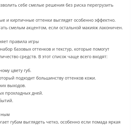
озволить себе смелые решения без риска перегрузить
ые и кирпичные оттенки выглядят особенно эффектно.
тать смелым акцентом, если остальной макияж лаконичен.
еняет правила игры
набор базовых оттенков и текстур, которые помогут
ичество средств. В этот список чаще всего входят:
ому цвету губ.
оторый подходит большинству оттенков кожи.
них выходов.
ых прохладных дней.
бытий.
ичным
ает губам выглядеть четко, особенно если помада яркая