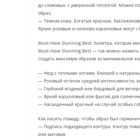
до сливовых, с умеренной теплотой. Можно п
образ.
— Темная кожа. Богатые красные, баклажанов
Яркие розовые и неоново-коралловые могут с
Must-Have Stunning Best: палитра, которая м
Must-Have Stunning Best — так можно назвать 
создать максимум образов за минимальное кол
— Нюд с теплыми нотами, близкий к натуральн
— Розовый оттенок средней интенсивности, к
— Глубокий ягодный или бордовый для вечер
— Яркий коралловый или фуксия для солнечн
— Насыщенный красный на случай особых со
Как носить помаду, чтобы образ был гармон
— Подпись подходящего контура. Контур помог
или матовая.