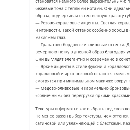
становятся немного более выразительными: 
бежевые тона с теплыми нотами. Они идеально
образа, подчеркивая естественную красоту гу
— Розово-коралловые акценты. Светлая корал
и игривости. Такой оттенок особенно хорош 
макияжем глаз.
— Гранатово-бордовые и сливовые оттенки. Дл
вечернюю нотку в дневной образ благодаря 
Они выглядят элегантно и современно в соче
— Яркие акценты в стиле фуксии и коралловог
коралловый и ярко-розовый остаются смелым
смотрятся при минимальном макияже вокруг г
— Медово-оливковые и карамельно-бронзовые 
«солнечным» без перегрузки яркими красками
Текстуры и форматы: как выбрать под свою ко
Не менее важен выбор текстуры, чем оттенок
сатиновой или увлажняющей с блестками. Каж