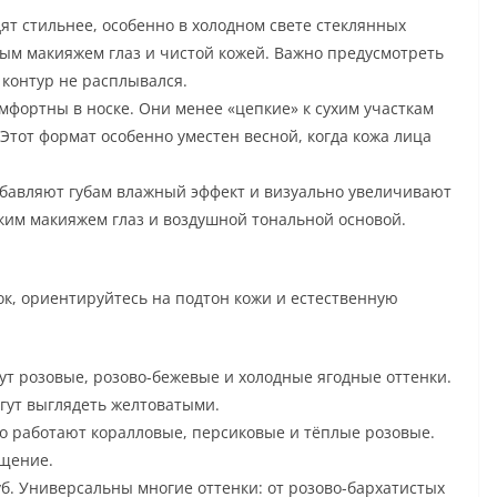
т стильнее, особенно в холодном свете стеклянных
ым макияжем глаз и чистой кожей. Важно предусмотреть
 контур не расплывался.
фортны в носке. Они менее «цепкие» к сухим участкам
 Этот формат особенно уместен весной, когда кожа лица
бавляют губам влажный эффект и визуально увеличивают
гким макияжем глаз и воздушной тональной основой.
к, ориентируйтесь на подтон кожи и естественную
ут розовые, розово-бежевые и холодные ягодные оттенки.
гут выглядеть желтоватыми.
о работают коралловые, персиковые и тёплые розовые.
ущение.
. Универсальны многие оттенки: от розово-бархатистых