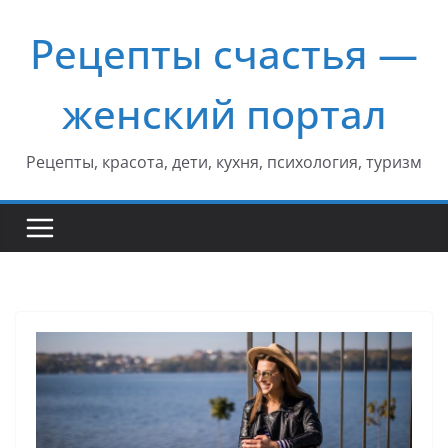
Перейти
Рецепты счастья —
к
содержимому
женский портал
Рецепты, красота, дети, кухня, психология, туризм