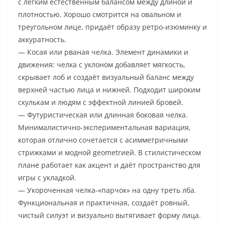
с лёгким естественным балансом между длиной и
плотностью. Хорошо смотрится на овальном и
треугольном лице, придаёт образу ретро-изюминку и
аккуратность.
— Косая или рваная челка. Элемент динамики и
движения: челка с уклоном добавляет мягкость,
скрывает лоб и создаёт визуальный баланс между
верхней частью лица и нижней. Подходит широким
скулькам и людям с эффектной линией бровей.
— Футуристическая или длинная боковая челка.
Минималистично-экспериментальная вариация,
которая отлично сочетается с асимметричными
стрижками и модной geometrией. В стилистическом
плане работает как акцент и даёт пространство для
игры с укладкой.
— Укороченная челка-«парчок» на одну треть лба.
Функциональная и практичная, создаёт ровный,
чистый силуэт и визуально вытягивает форму лица.