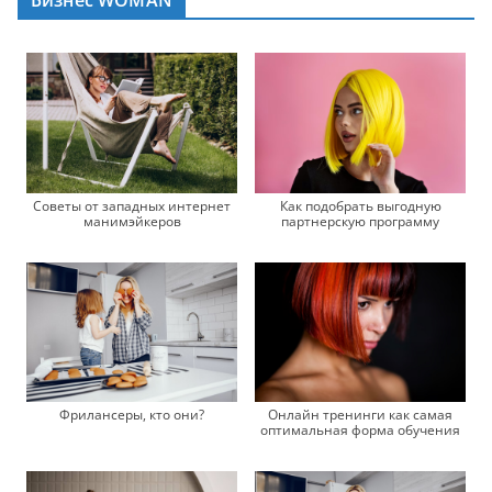
Бизнес WOMAN
Советы от западных интернет
Как подобрать выгодную
манимэйкеров
партнерскую программу
Фрилансеры, кто они?
Онлайн тренинги как самая
оптимальная форма обучения