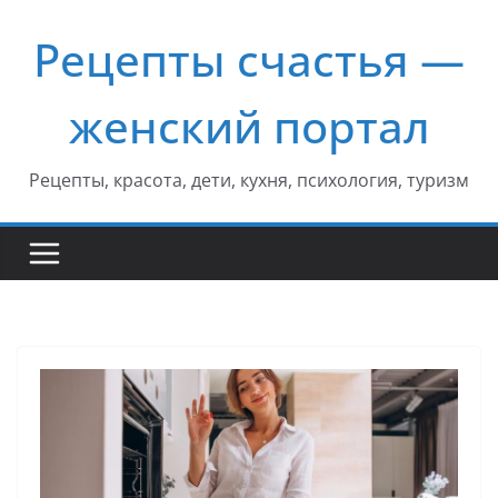
Перейти
Рецепты счастья —
к
содержимому
женский портал
Рецепты, красота, дети, кухня, психология, туризм