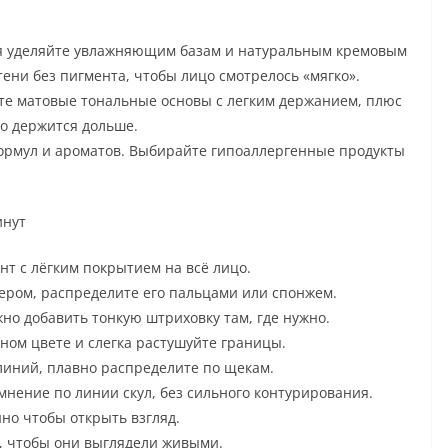
ия уделяйте увлажняющим базам и натуральным кремовым
ени без пигмента, чтобы лицо смотрелось «мягко».
е матовые тональные основы с легким держанием, плюс
но держится дольше.
формул и ароматов. Выбирайте гипоаллергенные продукты
инут
нт с лёгким покрытием на всё лицо.
лером, распределите его пальцами или спонжем.
жно добавить тонкую штриховку там, где нужно.
ьном цвете и слегка растушуйте границы.
 линий, плавно распределите по щекам.
емнение по линии скул, без сильного контурирования.
но чтобы открыть взгляд.
т, чтобы они выглядели живыми.