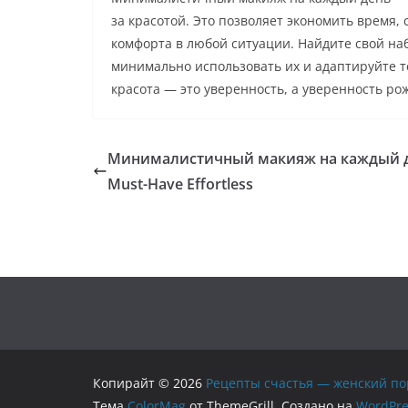
за красотой. Это позволяет экономить время,
комфорта в любой ситуации. Найдите свой наб
минимально использовать их и адаптируйте те
красота — это уверенность, а уверенность рож
Минималистичный макияж на каждый 
Must-Have Effortless
Копирайт © 2026
Рецепты счастья — женский по
Тема
ColorMag
от ThemeGrill. Создано на
WordPre