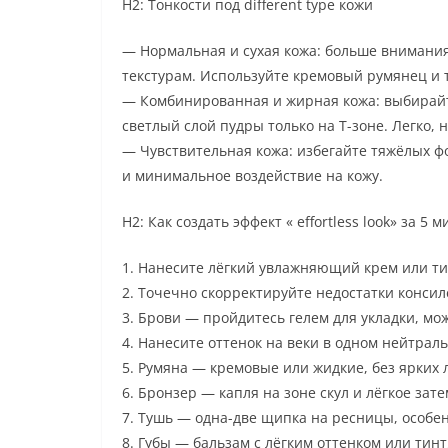
H2: Тонкости под different type кожи
— Нормальная и сухая кожа: больше вниман
текстурам. Используйте кремовый румянец и т
— Комбинированная и жирная кожа: выбирайт
светлый слой пудры только на Т-зоне. Легко, 
— Чувствительная кожа: избегайте тяжёлых 
и минимальное воздействие на кожу.
H2: Как создать эффект « effortless look» за 5 м
1. Нанесите лёгкий увлажняющий крем или ти
2. Точечно скорректируйте недостатки конси
3. Брови — пройдитесь гелем для укладки, мо
4. Нанесите оттенок на веки в одном нейтрал
5. Румяна — кремовые или жидкие, без ярких
6. Бронзер — капля на зоне скул и лёгкое зат
7. Тушь — одна-две щипка на ресницы, особен
8. Губы — бальзам с лёгким оттенком или тин