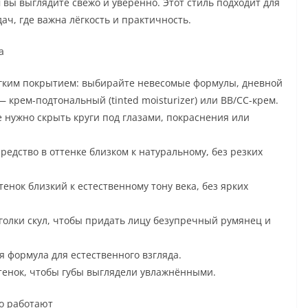
 вы выглядите свежо и уверенно. Этот стиль подходит для
ач, где важна лёгкость и практичность.
а
ёгким покрытием: выбирайте невесомые формулы, дневной
 крем-подтональный (tinted moisturizer) или BB/CC-крем.
е нужно скрыть круги под глазами, покраснения или
едство в оттенке близком к натуральному, без резких
нок близкий к естественному тону века, без ярких
уголки скул, чтобы придать лицу безупречный румянец и
 формула для естественного взгляда.
оттенок, чтобы губы выглядели увлажнёнными.
о работают