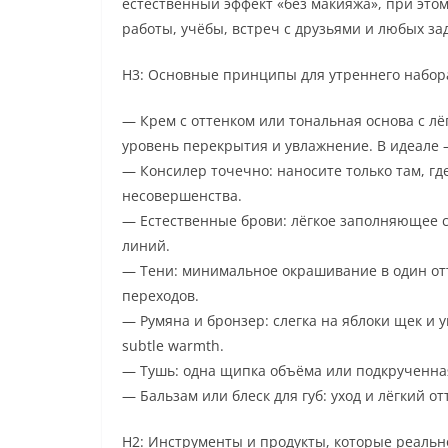
естественный эффект «без макияжа», при этом
работы, учёбы, встреч с друзьями и любых зад
H3: Основные принципы для утреннего набор
— Крем с оттенком или тональная основа с л
уровень перекрытия и увлажнение. В идеале —
— Консилер точечно: наносите только там, гд
несовершенства.
— Естественные брови: лёгкое заполняющее ср
линий.
— Тени: минимальное окрашивание в один отте
переходов.
— Румяна и бронзер: слегка на яблоки щек и 
subtle warmth.
— Тушь: одна щипка объёма или подкрученная
— Бальзам или блеск для губ: уход и лёгкий 
H2: Инструменты и продукты, которые реальн