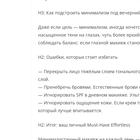
H3: Как подстроить минимализм под вечерни
Даже если цель — минимализм, иногда хочетс
насыщенное тени на глазах, чуть более яркий
соблюдать баланс: если глазной макияж стан
H2: Ошибки, которых стоит избегать
— Перекрыть лицо тяжёлым слоем тонального
слой.
— Пренебречь бровями. Естественные брови 
— Игнорировать SPF в дневном макияже. Ульт
— Игнорировать ощущение кожи. Если крем тя
который лучше впитывается.
H2: Итог: ваш личный Must-Have Effortless
Минималистичный макияж на каждый день — э