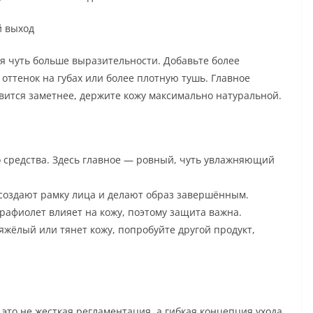
й выход
я чуть больше выразительности. Добавьте более
 оттенок на губах или более плотную тушь. Главное
овится заметнее, держите кожу максимально натуральной.
 средства. Здесь главное — ровный, чуть увлажняющий
создают рамку лица и делают образ завершённым.
рафиолет влияет на кожу, поэтому защита важна.
жёлый или тянет кожу, попробуйте другой продукт,
то не жесткая регламентация, а гибкая концепция ухода