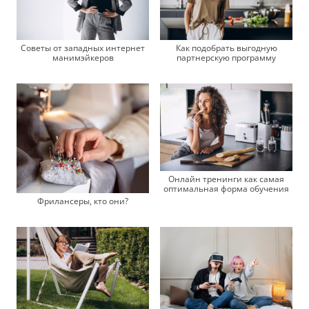
Советы от западных интернет
Как подобрать выгодную
манимэйкеров
партнерскую программу
Онлайн тренинги как самая
оптимальная форма обучения
Фрилансеры, кто они?