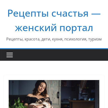
Перейти
Рецепты счастья —
к
содержимому
женский портал
Рецепты, красота, дети, кухня, психология, туризм