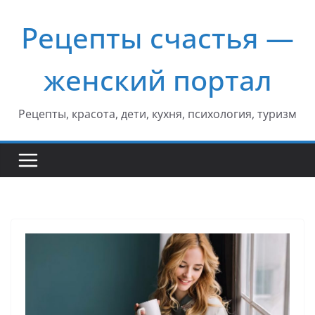
Перейти
Рецепты счастья —
к
содержимому
женский портал
Рецепты, красота, дети, кухня, психология, туризм