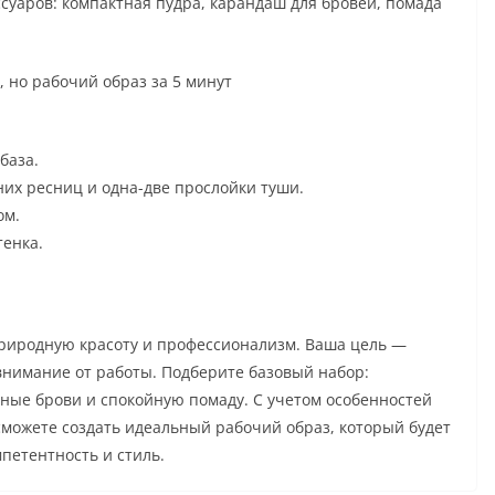
суаров: компактная пудра, карандаш для бровей, помада
, но рабочий образ за 5 минут
база.
них ресниц и одна-две прослойки туши.
ом.
тенка.
природную красоту и профессионализм. Ваша цель —
 внимание от работы. Подберите базовый набор:
тные брови и спокойную помаду. С учетом особенностей
сможете создать идеальный рабочий образ, который будет
петентность и стиль.