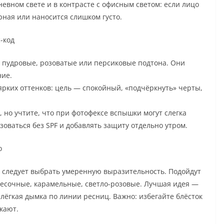
евном свете и в контрасте с офисным светом: если лицо
рная или наносится слишком густо.
-код
 пудровые, розоватые или персиковые подтона. Они
ние.
ярких оттенков: цель — спокойный, «подчёркнуть» черты,
, но учтите, что при фотофексе вспышки могут слегка
зоваться без SPF и добавлять защиту отдельно утром.
о
е следует выбрать умеренную выразительность. Подойдут
песочные, карамельные, светло-розовые. Лучшая идея —
лёгкая дымка по линии ресниц. Важно: избегайте блёсток
кают.