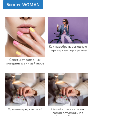
Бизнес WOMAN
Как подобрать выгодную
партнерскую программу
Советы от западных
интернет манимэйкеров
Фрилансеры, кто они?
Онлайн тренинги как
самая оптимальная