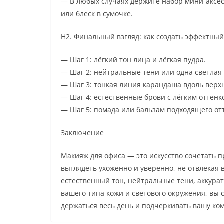
— В любых случаях держите набор мини-аксес
или блеск в сумочке.
H2. Финальный взгляд: как создать эффектный
— Шаг 1: лёгкий тон лица и лёгкая пудра.
— Шаг 2: нейтральные тени или одна светлая 
— Шаг 3: тонкая линия карандаша вдоль верх
— Шаг 4: естественные брови с лёгким оттенк
— Шаг 5: помада или бальзам подходящего от
Заключение
Макияж для офиса — это искусство сочетать 
выглядеть ухоженно и уверенно, не отвлекая
естественный тон, нейтральные тени, аккура
вашего типа кожи и светового окружения, вы 
держаться весь день и подчеркивать вашу ком