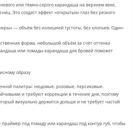
евого или тёмно-серого карандаша на верхнем веке,
ниц. Это создаст эффект «открытых» глаз без резкого
кры» — объём без излишней густоты, без хлопьев. Один-
ественная форма, небольшой объём за счёт оттенка
карандаша или помады-карандаша для бровей поможет
фисному образу
венной палитры: нюдовые, розовые, персиковые.
йчивыми и требуют коррекции в течение дня, поэтому
торый визуально держится дольше и не требует частой
 праймер под помаду или карандаш под контур губ, чтобы