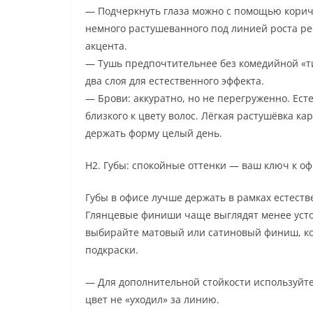
— Подчеркнуть глаза можно с помощью коричн
немного растушеванного под линией роста рес
акцента.
— Тушь предпочтительнее без комедийной «ти
два слоя для естественного эффекта.
— Брови: аккуратно, но не перегруженно. Ест
близкого к цвету волос. Лёгкая растушёвка 
держать форму целый день.
H2. Губы: спокойные оттенки — ваш ключ к о
Губы в офисе лучше держать в рамках естест
Глянцевые финиши чаще выглядят менее усто
выбирайте матовый или сатиновый финиш, ко
подкраски.
— Для дополнительной стойкости используйте
цвет не «уходил» за линию.