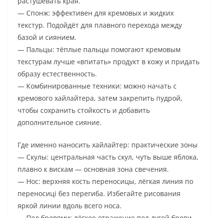
растушевать края.
— Спонж: эффективен для кремовых и жидких
текстур. Подойдёт для плавного перехода между
базой и сиянием.
— Пальцы: тёплые пальцы помогают кремовым
текстурам лучше «впитать» продукт в кожу и придать
образу естественность.
— Комбинированные техники: можно начать с
кремового хайлайтера, затем закрепить пудрой,
чтобы сохранить стойкость и добавить
дополнительное сияние.
Где именно наносить хайлайтер: практические зоны
— Скулы: центральная часть скул, чуть выше яблока,
плавно к вискам — основная зона свечения.
— Нос: верхняя кость переносицы, лёгкая линия по
переносиці без перегиба. Избегайте рисования
яркой линии вдоль всего носа.
— Под бровями: лёгкое отражение под дугой брови