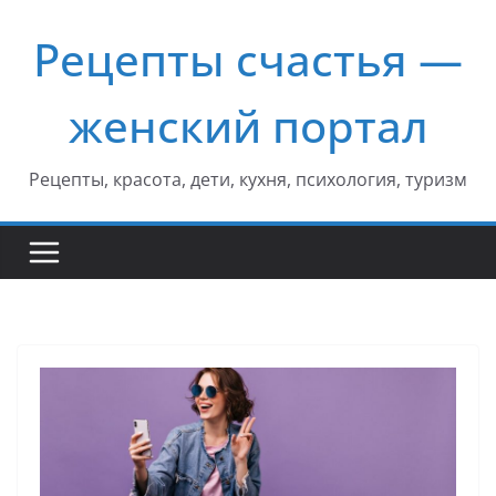
Перейти
Рецепты счастья —
к
содержимому
женский портал
Рецепты, красота, дети, кухня, психология, туризм