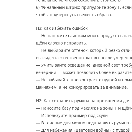
6) Финальный штрих: припудрите зону Т, если
чтобы подчеркнуть свежесть образа.
H3: Как избежать ошибок
— Не наносите слишком много продукта в нач
щёки сложно исправить.
— Не выбирайте оттенок, который резко отлич
выглядеть естественно, как вы после умерен
— Учитывайте освещение: дневной свет требу
вечерний — может позволить более выразите
— Не забывайте про контраст с пудрой и пом
макияжем, а не конкурировать за внимание.
H2: Как сохранить румяна на протяжении дня
— Наносите базу под макияж на зоны T и щёк
— Используйте праймер под скулы.
— В течение дня можно подправлять румяна 
— Для избежания «цветовой войны» с пудрой 