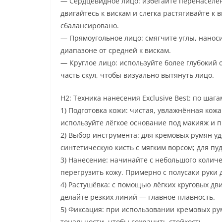
— Сердцевидное лицо: избегайте перенаселен
двигайтесь к вискам и слегка растягивайте к 
сбалансировано.
— Прямоугольное лицо: смягчите углы, нанос
диапазоне от средней к вискам.
— Круглое лицо: используйте более глубокий 
часть скул, чтобы визуально вытянуть лицо.
H2: Техника нанесения Exclusive Best: по шага
1) Подготовка кожи: чистая, увлажнённая кож
используйте лёгкое основание под макияж и 
2) Выбор инструмента: для кремовых румян у
синтетическую кисть с мягким ворсом; для п
3) Нанесение: начинайте с небольшого количе
перегрузить кожу. Примерно с полусаки руки 
4) Растушёвка: с помощью лёгких круговых дв
делайте резких линий — главное плавность.
5) Фиксация: при использовании кремовых р
тональности, чтобы сохранить стойкость.