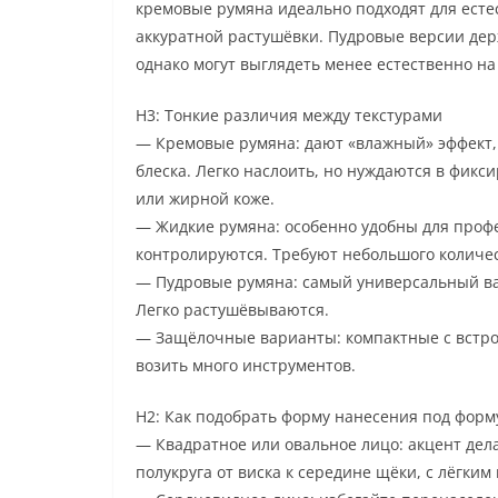
кремовые румяна идеально подходят для есте
аккуратной растушёвки. Пудровые версии дер
однако могут выглядеть менее естественно на
H3: Тонкие различия между текстурами
— Кремовые румяна: дают «влажный» эффект, 
блеска. Легко наслоить, но нуждаются в фик
или жирной коже.
— Жидкие румяна: особенно удобны для проф
контролируются. Требуют небольшого количес
— Пудровые румяна: самый универсальный ва
Легко растушёвываются.
— Защёлочные варианты: компактные с встроен
возить много инструментов.
H2: Как подобрать форму нанесения под форм
— Квадратное или овальное лицо: акцент дела
полукруга от виска к середине щёки, с лёгким