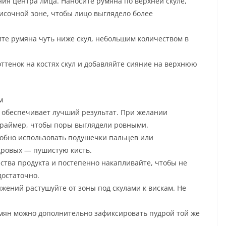
ия центра лица. Наносите румяна по верхней скуле,
височной зоне, чтобы лицо выглядело более
ите румяна чуть ниже скул, небольшим количеством в
оттенок на костях скул и добавляйте сияние на верхнюю
м
а обеспечивает лучший результат. При желании
праймер, чтобы поры выглядели ровными.
добно использовать подушечки пальцев или
удровых — пушистую кисть.
ства продукта и постепенно накапливайте, чтобы не
достаточно.
ижений растушуйте от зоны под скулами к вискам. Не
умян можно дополнительно зафиксировать пудрой той же