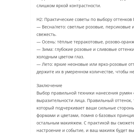
слишком яркой контрастности.
H2: Практические советы по выбору оттенков E
— Весна/лето: светлые розовые, персиковые и
свежесть.
— Осень: тёплые терракотовые, розово-оранж
— Зима: глубокие розовые и сливовые оттенки
холодным цветом глаз.
— Лето: яркие неоновые или ярко-розовые от
держите их в умеренном количестве, чтобы не
Заключение
Выбор правильной техники нанесения румян с 
выразительности лица. Правильный оттенок, т
который подчеркивает ваши сильные стороны
формами и цветами, помня о базовых принцип
остальным макияжем. С практикой вы сможет
настроение и событие, и ваш макияж будет вы