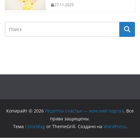
27.11.2025
Копирайт © 2026
Рецепты счастья — женский портал
. Все
права защищены.
Тема
ColorMag
от ThemeGrill. Создано на
WordPress
.