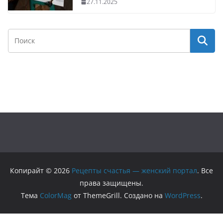
27.11.2025
Копирайт © 2026
Рецепты счастья — женский портал
. Все
права защищены.
Тема
ColorMag
от ThemeGrill. Создано на
WordPress
.